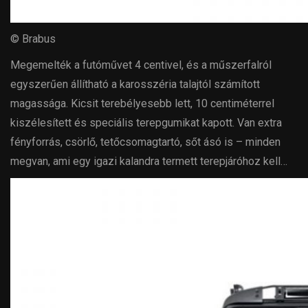
© Brabus
Megemelték a futóművet 4 centivel, és a műszerfalról
egyszerűen állítható a karosszéria talajtól számított
magassága. Kicsit terebélyesebb lett, 10 centiméterrel
kiszélesített és speciális terepgumikat kapott. Van extra
fényforrás, csörlő, tetőcsomagtartó, sőt ásó is – minden
megvan, ami egy igazi kalandra termett terepjáróhoz kell…