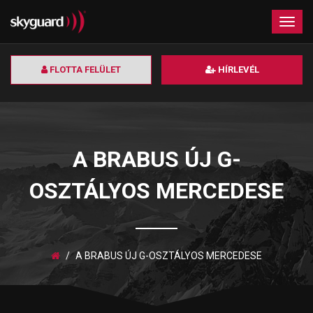
×
Togg
navig
FLOTTA FELÜLET
HÍRLEVÉL
A BRABUS ÚJ G-
OSZTÁLYOS MERCEDESE
A BRABUS ÚJ G-OSZTÁLYOS MERCEDESE