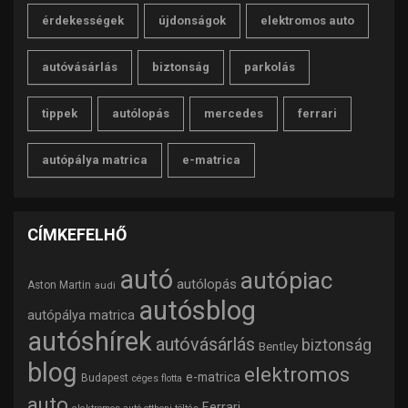
érdekességek
újdonságok
elektromos auto
autóvásárlás
biztonság
parkolás
tippek
autólopás
mercedes
ferrari
autópálya matrica
e-matrica
CÍMKEFELHŐ
autó
autópiac
autólopás
Aston Martin
audi
autósblog
autópálya matrica
autóshírek
autóvásárlás
biztonság
Bentley
blog
elektromos
e-matrica
Budapest
céges flotta
auto
Ferrari