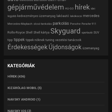
elektromos autó otthoni töltés
gépjárművédelem
hírek
HU-GO
idei
mercedes
lakóautó
kedvezményes üzemanyag
lakókocsi
legjobb
parkolás
Mercedes-Maybach
olcsó tankolás
Porsche
Porsche 911
Skyguard
Rolls-Royce
Shell
Shell kártya
SUV
sportautó
tippek
tipp
tuning
vezetési tanácsok
tippek nőknek
Érdekességek
Újdonságok
üzemanyag
KATEGÓRIÁK
HÍREK
(436)
KIZÁRÓLAG MOBIL
(5)
NAVSKY ANDROID
(1)
NAVSKY IOS
(2)