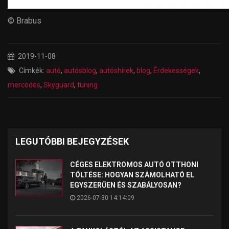
© Brabus
2019-11-08
Címkék:
autó
,
autósblog
,
autóshírek
,
blog
,
Érdekességek
,
mercedes
,
Skyguard
,
tuning
LEGUTÓBBI BEJEGYZÉSEK
CÉGES ELEKTROMOS AUTÓ OTTHONI
TÖLTÉSE: HOGYAN SZÁMOLHATÓ EL
EGYSZERŰEN ÉS SZABÁLYOSAN?
2026-07-30 14:14:09