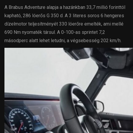
A Brabus Adventure alapja a hazánkban 33,7 millió forinttól
kapható, 286 lóerős G 350 d. A 3 literes soros 6 hengeres
dízelmotor teljesítményét 330 lóerőre emelték, ami mellé
690 Nm nyomaték társul. A 0-100-as sprintet 7,2
másodperc alatt lehet letudni, a végsebesség 202 km/h.