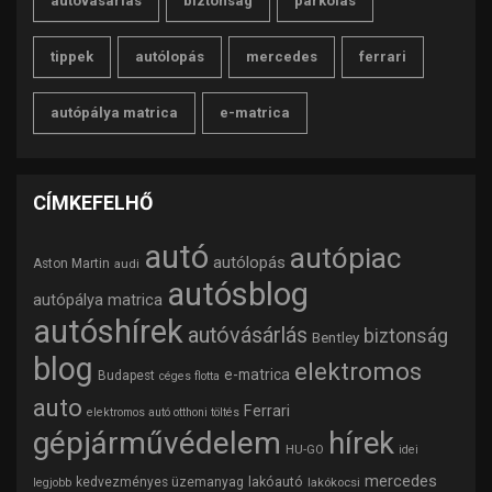
autóvásárlás
biztonság
parkolás
tippek
autólopás
mercedes
ferrari
autópálya matrica
e-matrica
CÍMKEFELHŐ
autó
autópiac
autólopás
Aston Martin
audi
autósblog
autópálya matrica
autóshírek
autóvásárlás
biztonság
Bentley
blog
elektromos
e-matrica
Budapest
céges flotta
auto
Ferrari
elektromos autó otthoni töltés
gépjárművédelem
hírek
HU-GO
idei
mercedes
lakóautó
kedvezményes üzemanyag
lakókocsi
legjobb