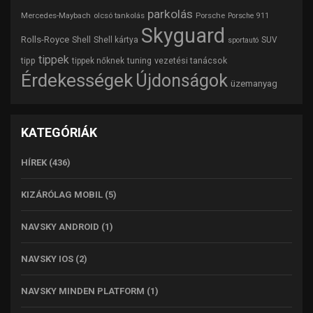
parkolás
Mercedes-Maybach
olcsó tankolás
Porsche
Porsche 911
Skyguard
Rolls-Royce
Shell
Shell kártya
SUV
sportautó
tippek
tipp
tuning
vezetési tanácsok
tippek nőknek
Érdekességek
Újdonságok
üzemanyag
KATEGÓRIÁK
HÍREK
(436)
KIZÁRÓLAG MOBIL
(5)
NAVSKY ANDROID
(1)
NAVSKY IOS
(2)
NAVSKY MINDEN PLATFORM
(1)