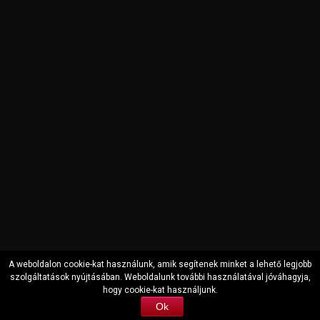
A weboldalon cookie-kat használunk, amik segítenek minket a lehető legjobb
szolgáltatások nyújtásában. Weboldalunk további használatával jóváhagyja,
hogy cookie-kat használjunk.
Copyright © 2000-2022 Auto Securit Zrt. All Rights Reserved
Ok