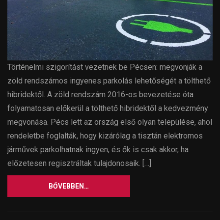
Történelmi szigorítást vezetnek be Pécsen: megvonják a
zöld rendszámos ingyenes parkolás lehetőségét a tölthető
hibridektől. A zöld rendszám 2016-os bevezetése óta
folyamatosan előkerül a tölthető hibridektől a kedvezmény
megvonása. Pécs lett az ország első olyan települése, ahol
rendeletbe foglalták, hogy kizárólag a tisztán elektromos
járművek parkolhatnak ingyen, és ők is csak akkor, ha
előzetesen regisztráltak tulajdonosaik. […]
BŐVEBBEN…