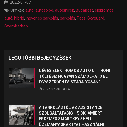
2022-01-07
Címkék:
autó
,
autósblog
,
autóshírek
,
Budapest
,
elekromos
autó
,
hibrid
,
ingyenes parkolás
,
parkolás
,
Pécs
,
Skyguard
,
Szombathely
LEGUTÓBBI BEJEGYZÉSEK
CÉGES ELEKTROMOS AUTÓ OTTHONI
TÖLTÉSE: HOGYAN SZÁMOLHATÓ EL
EGYSZERŰEN ÉS SZABÁLYOSAN?
2026-07-30 14:14:09
A TANKOLÁSTÓL AZ ASSISTANCE
SZOLGÁLTATÁSIG – 5 OK, AMIÉRT
ÉRDEMES SMARTKEY SHELL
ÜZEMANYAGKÁRTYÁT HASZNÁLNI