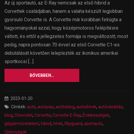
Az új sportautó, az E-Ray nemcsak az első hibrid a
Corvettek családjában, hanem a valaha készült legjobban
gyorsuló Corvette is. A Corvette már korábban felrúgta a
hagyományokat azzal, hogy középmotoros felépítésre
váltott, és ettől a jellegzetes formája is megváltozott; most
pedig, napra pontosan 70 évvel az első Corvette C1-es
debütálását követően leleplezték az ikonikus amerikai
sportkocsi […]
BŐVEBBEN…
2023-01-20
Címkék:
autó
,
autópiac
,
autósblog
,
autóshírek
,
autóvásárlás
,
blog
,
Chevrolet
,
Corvette
,
Corvette E-Ray
,
Érdekességek
,
gépjárművédelem
,
hibrid
,
hírek
,
Skyguard
,
sportautó
,
Újdonságok