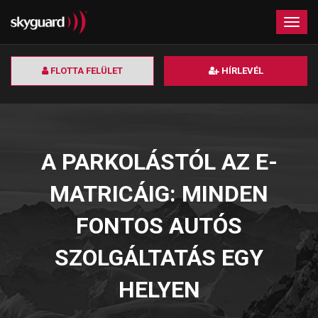
×
Togg
navig
FLOTTA FELÜLET
HÍRLEVÉL
A PARKOLÁSTÓL AZ E-
MATRICÁIG: MINDEN
FONTOS AUTÓS
SZOLGÁLTATÁS EGY
HELYEN