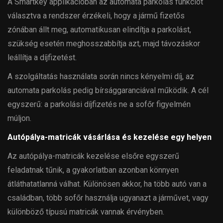
A Smartkey applikációban az automata parkolás funkciót
választva a rendszer érzékeli, hogy a jármű fizetős
zónában állt meg, automatikusan elindítja a parkolást,
szükség esetén meghosszabbítja azt, majd távozáskor
leállítja a díjfizetést.
A szolgáltatás használata során nincs kényelmi díj, az
automata parkolás pedig bírsággaranciával működik. A cél
egyszerű: a parkolási díjfizetés ne a sofőr figyelmén
múljon.
Autópálya-matricák vásárlása és kezelése egy helyen
Az autópálya-matricák kezelése elsőre egyszerű
feladatnak tűnik, a gyakorlatban azonban könnyen
átláthatatlanná válhat. Különösen akkor, ha több autó van a
családban, több sofőr használja ugyanazt a járművet, vagy
különböző típusú matricák vannak érvényben.