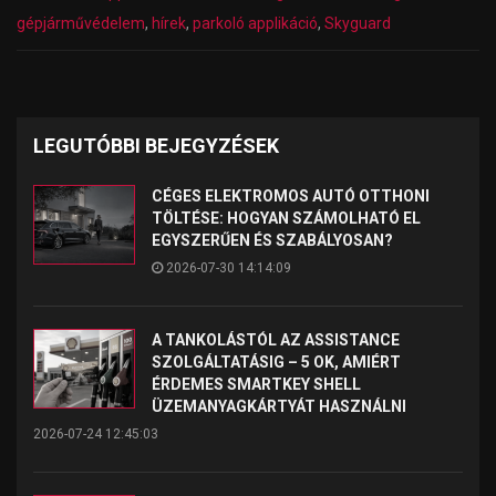
gépjárművédelem
,
hírek
,
parkoló applikáció
,
Skyguard
LEGUTÓBBI BEJEGYZÉSEK
CÉGES ELEKTROMOS AUTÓ OTTHONI
TÖLTÉSE: HOGYAN SZÁMOLHATÓ EL
EGYSZERŰEN ÉS SZABÁLYOSAN?
2026-07-30 14:14:09
A TANKOLÁSTÓL AZ ASSISTANCE
SZOLGÁLTATÁSIG – 5 OK, AMIÉRT
ÉRDEMES SMARTKEY SHELL
ÜZEMANYAGKÁRTYÁT HASZNÁLNI
2026-07-24 12:45:03