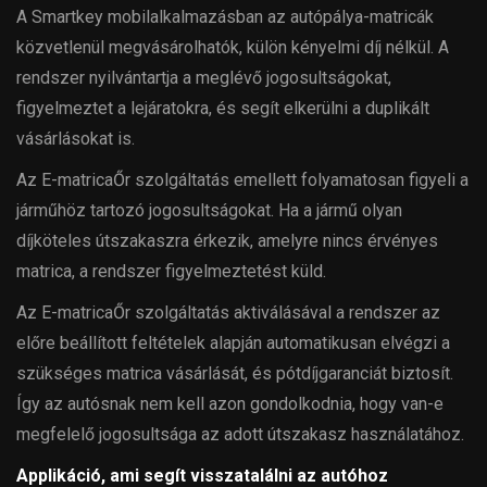
A Smartkey mobilalkalmazásban az autópálya-matricák
közvetlenül megvásárolhatók, külön kényelmi díj nélkül. A
rendszer nyilvántartja a meglévő jogosultságokat,
figyelmeztet a lejáratokra, és segít elkerülni a duplikált
vásárlásokat is.
Az E-matricaŐr szolgáltatás emellett folyamatosan figyeli a
járműhöz tartozó jogosultságokat. Ha a jármű olyan
díjköteles útszakaszra érkezik, amelyre nincs érvényes
matrica, a rendszer figyelmeztetést küld.
Az E-matricaŐr szolgáltatás aktiválásával a rendszer az
előre beállított feltételek alapján automatikusan elvégzi a
szükséges matrica vásárlását, és pótdíjgaranciát biztosít.
Így az autósnak nem kell azon gondolkodnia, hogy van-e
megfelelő jogosultsága az adott útszakasz használatához.
Applikáció, ami segít visszatalálni az autóhoz