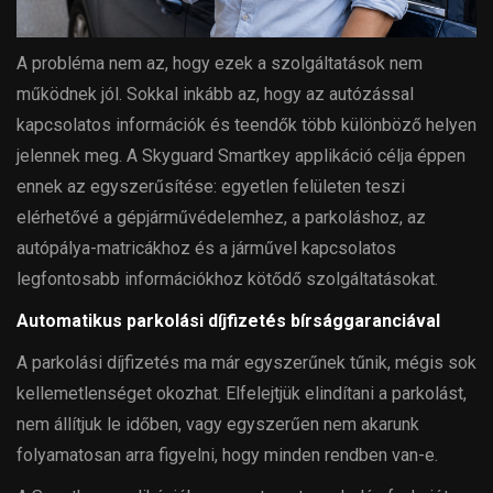
A probléma nem az, hogy ezek a szolgáltatások nem
működnek jól. Sokkal inkább az, hogy az autózással
kapcsolatos információk és teendők több különböző helyen
jelennek meg. A Skyguard Smartkey applikáció célja éppen
ennek az egyszerűsítése: egyetlen felületen teszi
elérhetővé a gépjárművédelemhez, a parkoláshoz, az
autópálya-matricákhoz és a járművel kapcsolatos
legfontosabb információkhoz kötődő szolgáltatásokat.
Automatikus parkolási díjfizetés bírsággaranciával
A parkolási díjfizetés ma már egyszerűnek tűnik, mégis sok
kellemetlenséget okozhat. Elfelejtjük elindítani a parkolást,
nem állítjuk le időben, vagy egyszerűen nem akarunk
folyamatosan arra figyelni, hogy minden rendben van-e.