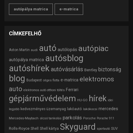
autópálya matrica
e-matrica
CÍMKEFELHŐ
autó
autópiac
autólopás
Aston Martin
audi
autósblog
autópálya matrica
autóshírek
autóvásárlás
biztonság
Bentley
blog
elektromos
e-matrica
Budapest
céges flotta
auto
Ferrari
elektromos autó otthoni töltés
gépjárművédelem
hírek
HU-GO
idei
mercedes
lakóautó
kedvezményes üzemanyag
lakókocsi
legjobb
parkolás
Mercedes-Maybach
olcsó tankolás
Porsche
Porsche 911
Skyguard
Rolls-Royce
Shell
Shell kártya
SUV
sportautó