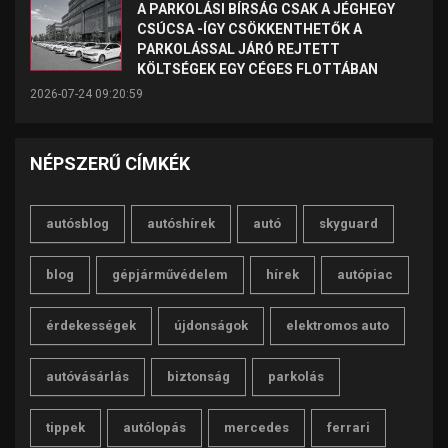
A PARKOLÁSI BÍRSÁG CSAK A JÉGHEGY
CSÚCSA -ÍGY CSÖKKENTHETŐK A
PARKOLÁSSAL JÁRÓ REJTETT
KÖLTSÉGEK EGY CÉGES FLOTTÁBAN
2026-07-24 09:20:59
NÉPSZERŰ CÍMKÉK
autósblog
autóshírek
autó
skyguard
blog
gépjárművédelem
hírek
autópiac
érdekességek
újdonságok
elektromos auto
autóvásárlás
biztonság
parkolás
tippek
autólopás
mercedes
ferrari