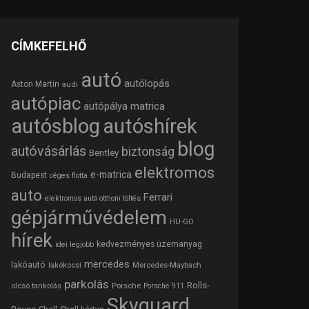
CÍMKEFELHŐ
autó
autólopás
Aston Martin
audi
autópiac
autópálya matrica
autósblog
autóshírek
blog
autóvásárlás
biztonság
Bentley
elektromos
e-matrica
Budapest
céges flotta
auto
Ferrari
elektromos autó otthoni töltés
gépjárművédelem
HU-GO
hírek
kedvezményes üzemanyag
idei legjobb
mercedes
lakóautó
lakókocsi
Mercedes-Maybach
parkolás
Rolls-
olcsó tankolás
Porsche
Porsche 911
Skyguard