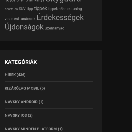
Royce
Shell
Shell kártya
tippek
tipp
tuning
SUV
tippek nőknek
sportautó
Érdekességek
vezetési tanácsok
Újdonságok
üzemanyag
KATEGÓRIÁK
HÍREK
(436)
KIZÁRÓLAG MOBIL
(5)
NAVSKY ANDROID
(1)
NAVSKY IOS
(2)
NAVSKY MINDEN PLATFORM
(1)