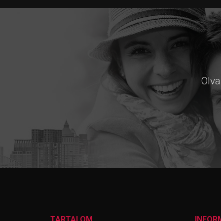
Olva
TARTALOM
INFOR