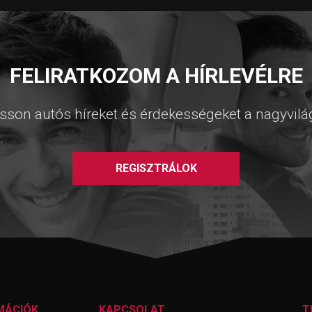
FELIRATKOZOM A HÍRLEVÉLRE
sson autós híreket és érdekességeket a nagyvilá
REGISZTRÁLOK
MÁCIÓK
KAPCSOLAT
T