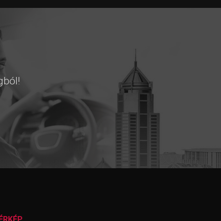
gból!
ÉRKÉP