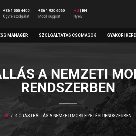
+36 1 555 4400
+36 1 920 6060
HU
|
EN
Ügyfélszolgálat
Mobil support
Nyelv
ESG MANAGER
SZOLGÁLTATÁS CSOMAGOK
GYAKORI KÉR
ÁLLÁS A NEMZETI MOB
RENDSZERBEN
4 ÓRÁS LEÁLLÁS A NEMZETI MOBILFIZETÉSI RENDSZERBEN