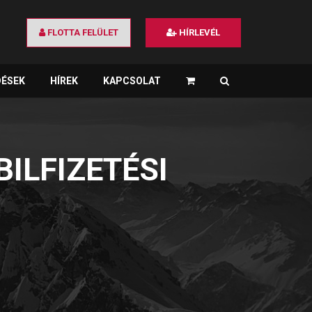
FLOTTA FELÜLET
HÍRLEVÉL
DÉSEK
HÍREK
KAPCSOLAT
×
ILFIZETÉSI