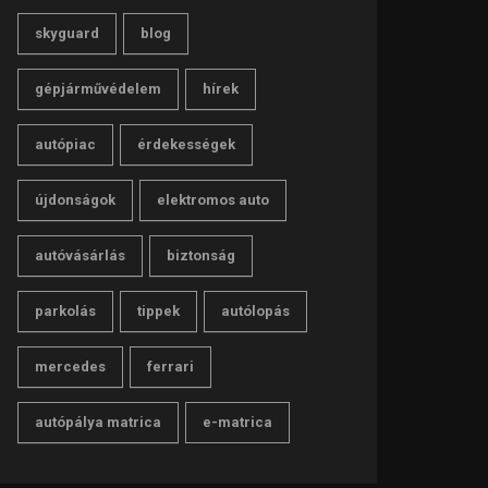
skyguard
blog
gépjárművédelem
hírek
autópiac
érdekességek
újdonságok
elektromos auto
autóvásárlás
biztonság
parkolás
tippek
autólopás
mercedes
ferrari
autópálya matrica
e-matrica