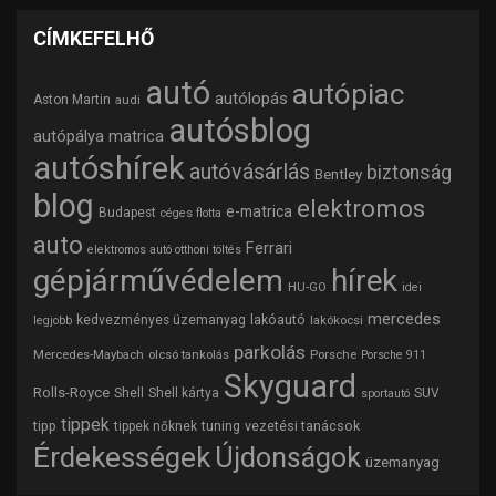
CÍMKEFELHŐ
autó
autópiac
autólopás
Aston Martin
audi
autósblog
autópálya matrica
autóshírek
autóvásárlás
biztonság
Bentley
blog
elektromos
e-matrica
Budapest
céges flotta
auto
Ferrari
elektromos autó otthoni töltés
gépjárművédelem
hírek
HU-GO
idei
mercedes
lakóautó
kedvezményes üzemanyag
lakókocsi
legjobb
parkolás
Mercedes-Maybach
olcsó tankolás
Porsche
Porsche 911
Skyguard
Rolls-Royce
Shell
Shell kártya
SUV
sportautó
tippek
tipp
tuning
vezetési tanácsok
tippek nőknek
Érdekességek
Újdonságok
üzemanyag