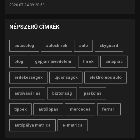
2026-07-24 09:20:59
NÉPSZERŰ CÍMKÉK
autósblog
autóshírek
autó
skyguard
blog
gépjárművédelem
hírek
autópiac
érdekességek
újdonságok
elektromos auto
autóvásárlás
biztonság
parkolás
tippek
autólopás
mercedes
ferrari
autópálya matrica
e-matrica