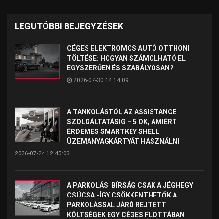
LEGUTÓBBI BEJEGYZÉSEK
CÉGES ELEKTROMOS AUTÓ OTTHONI
TÖLTÉSE: HOGYAN SZÁMOLHATÓ EL
EGYSZERŰEN ÉS SZABÁLYOSAN?
2026-07-30 14:14:09
A TANKOLÁSTÓL AZ ASSISTANCE
SZOLGÁLTATÁSIG – 5 OK, AMIÉRT
ÉRDEMES SMARTKEY SHELL
ÜZEMANYAGKÁRTYÁT HASZNÁLNI
2026-07-24 12:45:03
A PARKOLÁSI BÍRSÁG CSAK A JÉGHEGY
CSÚCSA -ÍGY CSÖKKENTHETŐK A
PARKOLÁSSAL JÁRÓ REJTETT
KÖLTSÉGEK EGY CÉGES FLOTTÁBAN