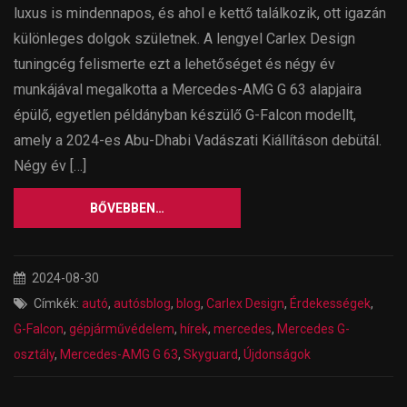
luxus is mindennapos, és ahol e kettő találkozik, ott igazán
különleges dolgok születnek. A lengyel Carlex Design
tuningcég felismerte ezt a lehetőséget és négy év
munkájával megalkotta a Mercedes-AMG G 63 alapjaira
épülő, egyetlen példányban készülő G-Falcon modellt,
amely a 2024-es Abu-Dhabi Vadászati Kiállításon debütál.
Négy év […]
BŐVEBBEN…
2024-08-30
Címkék:
autó
,
autósblog
,
blog
,
Carlex Design
,
Érdekességek
,
G-Falcon
,
gépjárművédelem
,
hírek
,
mercedes
,
Mercedes G-
osztály
,
Mercedes-AMG G 63
,
Skyguard
,
Újdonságok