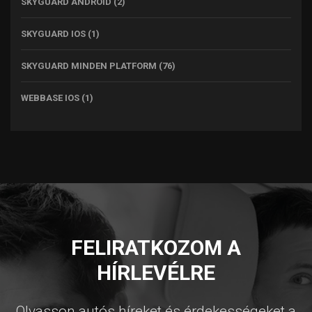
SKYGUARD ANDROID
(2)
SKYGUARD IOS
(1)
SKYGUARD MINDEN PLATFORM
(76)
WEBBASE IOS
(1)
FELIRATKOZOM A
HÍRLEVÉLRE
Olvasson autós híreket és érdekességeket a