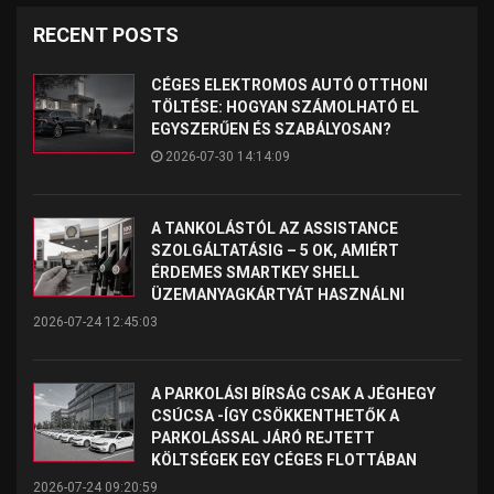
RECENT POSTS
CÉGES ELEKTROMOS AUTÓ OTTHONI
TÖLTÉSE: HOGYAN SZÁMOLHATÓ EL
EGYSZERŰEN ÉS SZABÁLYOSAN?
2026-07-30 14:14:09
A TANKOLÁSTÓL AZ ASSISTANCE
SZOLGÁLTATÁSIG – 5 OK, AMIÉRT
ÉRDEMES SMARTKEY SHELL
ÜZEMANYAGKÁRTYÁT HASZNÁLNI
2026-07-24 12:45:03
A PARKOLÁSI BÍRSÁG CSAK A JÉGHEGY
CSÚCSA -ÍGY CSÖKKENTHETŐK A
PARKOLÁSSAL JÁRÓ REJTETT
KÖLTSÉGEK EGY CÉGES FLOTTÁBAN
2026-07-24 09:20:59