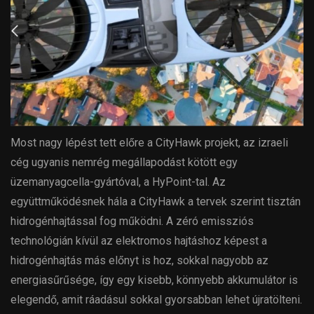
Most nagy lépést tett előre a CityHawk projekt, az izraeli
cég ugyanis nemrég megállapodást kötött egy
üzemanyagcella-gyártóval, a HyPoint-tal. Az
együttműködésnek hála a CityHawk a tervek szerint tisztán
hidrogénhajtással fog működni. A zéró emissziós
technológián kívül az elektromos hajtáshoz képest a
hidrogénhajtás más előnyt is hoz, sokkal nagyobb az
energiasűrűsége, így egy kisebb, könnyebb akkumulátor is
elegendő, amit ráadásul sokkal gyorsabban lehet újratölteni.