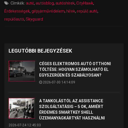
Címkék:
autó
,
autósblog
,
autóshírek
,
CityHawk
,
Érdekességek
,
gépjárművédelem
,
hírek
,
repülő autó
,
repülőautó
,
Skyguard
LEGUTÓBBI BEJEGYZÉSEK
CÉGES ELEKTROMOS AUTÓ OTTHONI
TÖLTÉSE: HOGYAN SZÁMOLHATÓ EL
EGYSZERŰEN ÉS SZABÁLYOSAN?
2026-07-30 14:14:09
A TANKOLÁSTÓL AZ ASSISTANCE
SZOLGÁLTATÁSIG – 5 OK, AMIÉRT
ÉRDEMES SMARTKEY SHELL
ÜZEMANYAGKÁRTYÁT HASZNÁLNI
2026-07-24 12:45:03