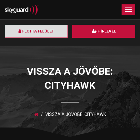
×
Togg
navig
FLOTTA FELÜLET
HÍRLEVÉL
VISSZA A JÖVŐBE:
CITYHAWK
VISSZA A JÖVŐBE: CITYHAWK