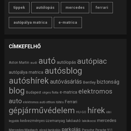
tippek
autólopás
mercedes
ferrari
autópálya matrica
e-matrica
CÍMKEFELHŐ
autó
autópiac
autólopás
Aston Martin
audi
autósblog
autópálya matrica
autóshírek
autóvásárlás
biztonság
Bentley
blog
elektromos
e-matrica
Budapest
céges flotta
auto
Ferrari
elektromos autó otthoni töltés
gépjárművédelem
hírek
HU-GO
idei
mercedes
lakóautó
kedvezményes üzemanyag
lakókocsi
legjobb
parkolás
Mercedes-Maybach
olcsó tankolás
Porsche
Porsche 911