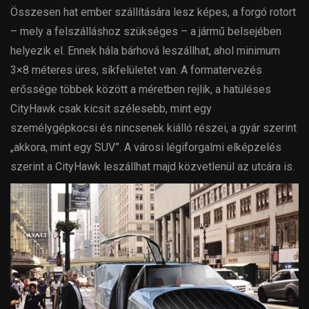
Összesen hat ember szállítására lesz képes, a forgó rotort
– mely a felszálláshoz szükséges – a jármű belsejében
helyezik el. Ennek hála bárhová leszállhat, ahol minimum
3×8 méteres üres, síkfelületet van. A formatervezés
erőssége többek között a méretben rejlik, a hatüléses
CityHawk csak kicsit szélesebb, mint egy
személygépkocsi és nincsenek kiálló részei, a gyár szerint
„akkora, mint egy SUV”. A városi légiforgalmi elképzelés
szerint a CityHawk leszállhat majd közvetlenül az utcára is.