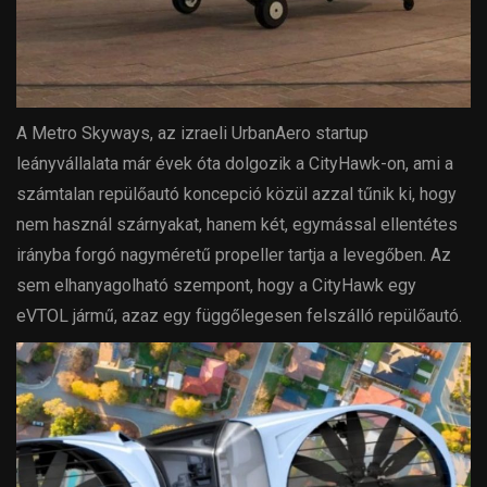
A Metro Skyways, az izraeli UrbanAero startup
leányvállalata már évek óta dolgozik a CityHawk-on, ami a
számtalan repülőautó koncepció közül azzal tűnik ki, hogy
nem használ szárnyakat, hanem két, egymással ellentétes
irányba forgó nagyméretű propeller tartja a levegőben. Az
sem elhanyagolható szempont, hogy a CityHawk egy
eVTOL jármű, azaz egy függőlegesen felszálló repülőautó.