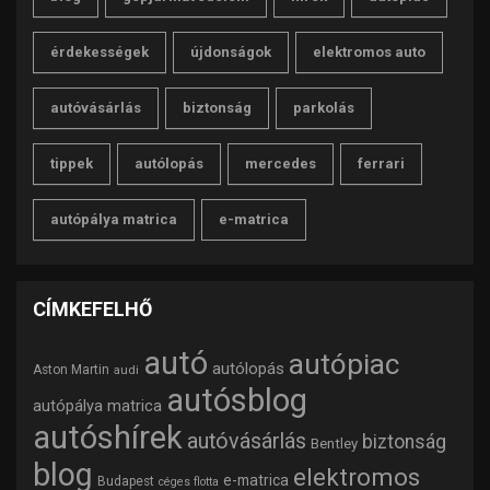
érdekességek
újdonságok
elektromos auto
autóvásárlás
biztonság
parkolás
tippek
autólopás
mercedes
ferrari
autópálya matrica
e-matrica
CÍMKEFELHŐ
autó
autópiac
autólopás
Aston Martin
audi
autósblog
autópálya matrica
autóshírek
autóvásárlás
biztonság
Bentley
blog
elektromos
e-matrica
Budapest
céges flotta