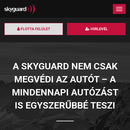
×
Togg
navig
FLOTTA FELÜLET
HÍRLEVÉL
A SKYGUARD NEM CSAK
MEGVÉDI AZ AUTÓT – A
MINDENNAPI AUTÓZÁST
IS EGYSZERŰBBÉ TESZI