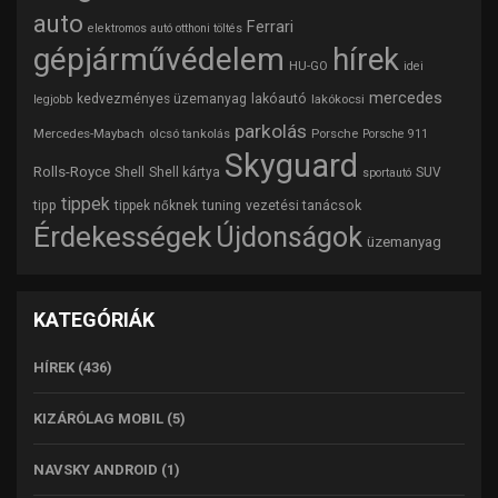
auto
Ferrari
elektromos autó otthoni töltés
gépjárművédelem
hírek
HU-GO
idei
mercedes
lakóautó
kedvezményes üzemanyag
lakókocsi
legjobb
parkolás
Mercedes-Maybach
olcsó tankolás
Porsche
Porsche 911
Skyguard
Rolls-Royce
Shell
Shell kártya
SUV
sportautó
tippek
tipp
tuning
vezetési tanácsok
tippek nőknek
Érdekességek
Újdonságok
üzemanyag
KATEGÓRIÁK
HÍREK
(436)
KIZÁRÓLAG MOBIL
(5)
NAVSKY ANDROID
(1)