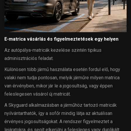
E-matrica vásárlás és figyelmeztetések egy helyen
Az autópálya-matricák kezelése szintén tipikus
adminisztrációs feladat.
Különösen több jármű használata esetén fordul elő, hogy
valaki nem tudja pontosan, melyik járműre milyen matrica
van érvényben, mikor jár le a jogosultság, vagy éppen
feleslegesen vásárol új matricát.
A Skyguard alkalmazásban a járműhöz tartozó matricák
nyilvántarthatók, így a sofőr mindig látja az aktuálisan
érvényes jogosultságokat. A rendszer figyelmeztet a
lejáratokra, és segít elkerülni a felesleges vagy duplikált