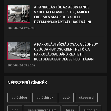
A TANKOLÁSTÓL AZ ASSISTANCE
SZOLGÁLTATÁSIG – 5 OK, AMIÉRT
ÉRDEMES SMARTKEY SHELL
ÜZEMANYAGKÁRTYÁT HASZNÁLNI
2026-07-24 12:45:03
A PARKOLÁSI BÍRSÁG CSAK A JÉGHEGY
CSÚCSA -ÍGY CSÖKKENTHETŐK A
PARKOLÁSSAL JÁRÓ REJTETT
KÖLTSÉGEK EGY CÉGES FLOTTÁBAN
2026-07-24 09:20:59
NÉPSZERŰ CÍMKÉK
autósblog
autóshírek
autó
skyguard
blog
gépjárművédelem
hírek
autópiac