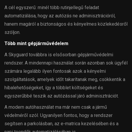
A cél egyszerű: minél több rutinjellegű feladat
automatizálása, hogy az autózás ne adminisztrációról,
hanem magáról a biztonságos és kényelmes közlekedésről
szóljon.
Több mint gépjárművédelem
A Skyguard továbbra is elsősorban gépjárművédelmi
rendszer. A mindennapi használat során azonban sok ügyfél
számára legalább ilyen fontosak azok a kényelmi
szolgáltatások, amelyek időt takarítanak meg, csökkentik a
hibalehetőségeket, így a többlet költségeket és
egyszerűbbé teszik az autózással járó adminisztrációt.
A modern autóhasználat ma már nem csak a jármű
védelméről szól. Ugyanilyen fontos, hogy a rendszer
segítsen a parkolásban, az e-matrica kezelésében és a
napi teendők automatizálásában is.