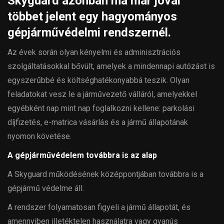
Skyguard azonban ma már jóval
többet jelent egy hagyományos
gépjárművédelmi rendszernél.
Az évek során olyan kényelmi és adminisztrációs
szolgáltatásokkal bővült, amelyek a mindennapi autózást is
egyszerűbbé és költséghatékonyabbá teszik. Olyan
feladatokat vesz le a járművezető válláról, amelyekkel
egyébként nap mint nap foglalkozni kellene: parkolási
díjfizetés, e-matrica vásárlás és a jármű állapotának
nyomon követése.
A gépjárművédelem továbbra is az alap
A Skyguard működésének középpontjában továbbra is a
gépjármű védelme áll.
A rendszer folyamatosan figyeli a jármű állapotát, és
amennyiben illetéktelen használatra vagy gyanús