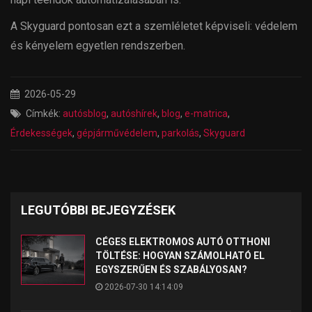
A Skyguard pontosan ezt a szemléletet képviseli: védelem
és kényelem egyetlen rendszerben.
2026-05-29
Címkék:
autósblog
,
autóshírek
,
blog
,
e-matrica
,
Érdekességek
,
gépjárművédelem
,
parkolás
,
Skyguard
LEGUTÓBBI BEJEGYZÉSEK
CÉGES ELEKTROMOS AUTÓ OTTHONI
TÖLTÉSE: HOGYAN SZÁMOLHATÓ EL
EGYSZERŰEN ÉS SZABÁLYOSAN?
2026-07-30 14:14:09