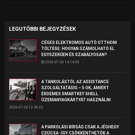
LEGUTÓBBI BEJEGYZÉSEK
CÉGES ELEKTROMOS AUTÓ OTTHONI
TÖLTÉSE: HOGYAN SZÁMOLHATÓ EL
EGYSZERŰEN ÉS SZABÁLYOSAN?
2026-07-30 14:14:09
A TANKOLÁSTÓL AZ ASSISTANCE
SZOLGÁLTATÁSIG – 5 OK, AMIÉRT
ÉRDEMES SMARTKEY SHELL
ÜZEMANYAGKÁRTYÁT HASZNÁLNI
2026-07-24 12:45:03
A PARKOLÁSI BÍRSÁG CSAK A JÉGHEGY
CSÚCSA -ÍGY CSÖKKENTHETŐK A