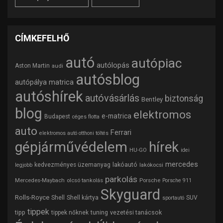
CÍMKEFELHŐ
autó
autópiac
autólopás
Aston Martin
audi
autósblog
autópálya matrica
autóshírek
autóvásárlás
biztonság
Bentley
blog
elektromos
e-matrica
Budapest
céges flotta
auto
Ferrari
elektromos autó otthoni töltés
gépjárművédelem
hírek
HU-GO
idei
mercedes
lakóautó
kedvezményes üzemanyag
lakókocsi
legjobb
parkolás
Mercedes-Maybach
olcsó tankolás
Porsche
Porsche 911
Skyguard
Rolls-Royce
Shell
Shell kártya
SUV
sportautó
tippek
tipp
tuning
vezetési tanácsok
tippek nőknek