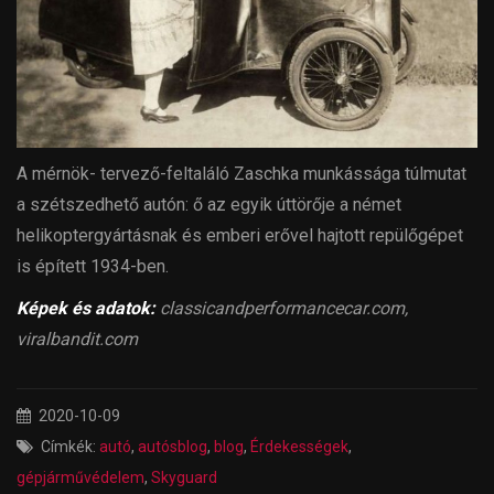
A mérnök- tervező-feltaláló Zaschka munkássága túlmutat
a szétszedhető autón: ő az egyik úttörője a német
helikoptergyártásnak és emberi erővel hajtott repülőgépet
is épített 1934-ben.
Képek és adatok:
classicandperformancecar.com,
viralbandit.com
2020-10-09
Címkék:
autó
,
autósblog
,
blog
,
Érdekességek
,
gépjárművédelem
,
Skyguard