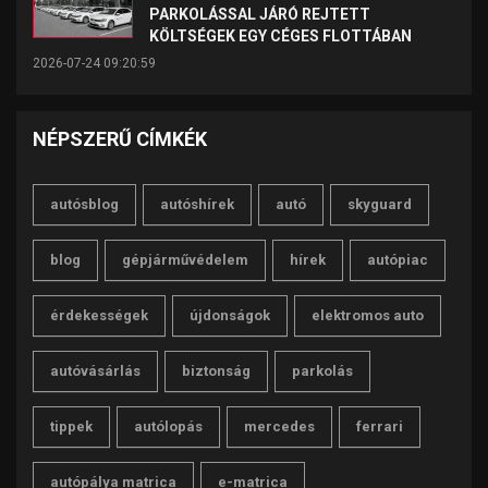
PARKOLÁSSAL JÁRÓ REJTETT
KÖLTSÉGEK EGY CÉGES FLOTTÁBAN
2026-07-24 09:20:59
NÉPSZERŰ CÍMKÉK
autósblog
autóshírek
autó
skyguard
blog
gépjárművédelem
hírek
autópiac
érdekességek
újdonságok
elektromos auto
autóvásárlás
biztonság
parkolás
tippek
autólopás
mercedes
ferrari
autópálya matrica
e-matrica