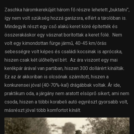
Zaschka háromkerekűjét három fő részre lehetett „buktatni”,
így nem volt szükség hozzá garázsra, elfért a tárolóban is.
Mindegyik részt egy cső alakú keret köré építették és
összerakáskor egy vásznat borítottak a keret fölé. Nem
volt egy kimondottan fürge jármű, 40-45 km/órás
sebességre volt képes és családi kocsinak is aprócska,
hiszen csak két ülőhellyel bírt. Az ára viszont egy mai
kerékpár árával van partiban, hiszen 300 dollárért kínálták.
Ez az ár akkoriban is olcsónak számított, hiszen a
konkurensei jóval (40-70%-kal) drágábbak voltak. Ár ide,
praktikum oda, a járgány nem aratott elsöprő sikert, ami nem
csoda, hiszen a többi korabeli autó egyrészt gyorsabb volt,
másrészt jóval több komfortot kínált.