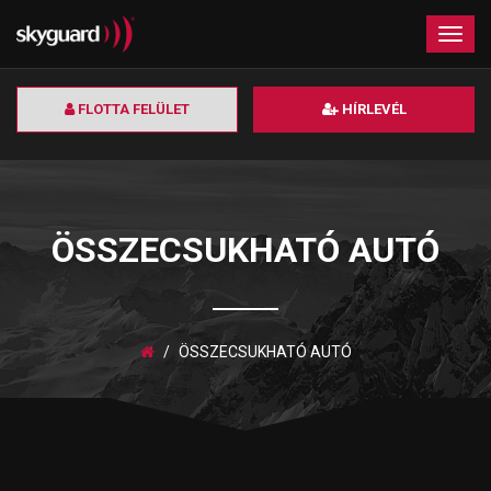
×
Togg
navig
FLOTTA FELÜLET
HÍRLEVÉL
ÖSSZECSUKHATÓ AUTÓ
ÖSSZECSUKHATÓ AUTÓ