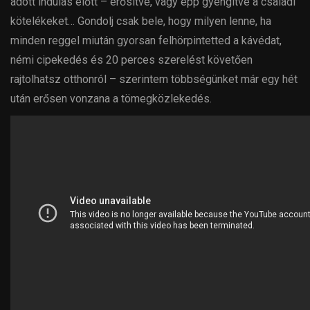
adott indulás előtt – erősítve, vagy épp gyengítve a családi
kötelékeket… Gondolj csak bele, hogy milyen lenne, ha
minden reggel miután gyorsan felhörpintetted a kávédat,
némi cipekedés és 20 perces szerelést követően
rajtolhatsz otthonról – szerintem többségünket már egy hét
után erősen vonzana a tömegközlekedés.