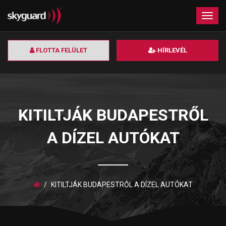
×
Togg
navig
FLOTTA FELÜLET
HÍRLEVÉL
KITILTJÁK BUDAPESTRŐL
A DÍZEL AUTÓKAT
KITILTJÁK BUDAPESTRŐL A DÍZEL AUTÓKAT