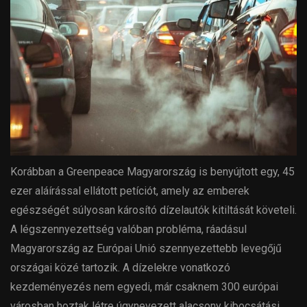
Korábban a Greenpeace Magyarország is benyújtott egy, 45
ezer aláírással ellátott petíciót, amely az emberek
egészségét súlyosan károsító dízelautók kitiltását követeli.
A légszennyezettség valóban probléma, ráadásul
Magyarország az Európai Unió szennyezettebb levegőjű
országai közé tartozik. A dízelekre vonatkozó
kezdeményezés nem egyedi, már csaknem 300 európai
városban hoztak létre úgynevezett alacsony kibocsátási