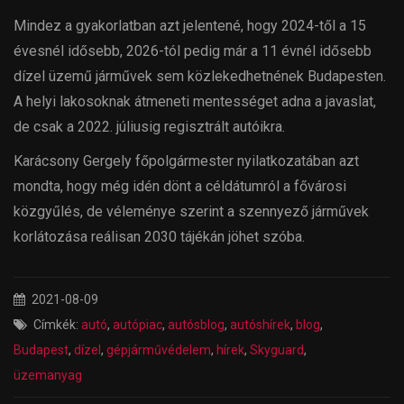
Mindez a gyakorlatban azt jelentené, hogy 2024-től a 15
évesnél idősebb, 2026-tól pedig már a 11 évnél idősebb
dízel üzemű járművek sem közlekedhetnének Budapesten.
A helyi lakosoknak átmeneti mentességet adna a javaslat,
de csak a 2022. júliusig regisztrált autóikra.
Karácsony Gergely főpolgármester nyilatkozatában azt
mondta, hogy még idén dönt a céldátumról a fővárosi
közgyűlés, de véleménye szerint a szennyező járművek
korlátozása reálisan 2030 tájékán jöhet szóba.
2021-08-09
Címkék:
autó
,
autópiac
,
autósblog
,
autóshírek
,
blog
,
Budapest
,
dízel
,
gépjárművédelem
,
hírek
,
Skyguard
,
üzemanyag