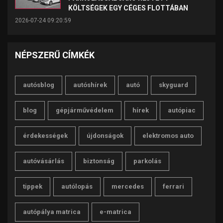
KÖLTSÉGEK EGY CÉGES FLOTTÁBAN
2026-07-24 09:20:59
NÉPSZERŰ CÍMKÉK
autósblog
autóshírek
autó
skyguard
blog
gépjárművédelem
hírek
autópiac
érdekességek
újdonságok
elektromos auto
autóvásárlás
biztonság
parkolás
tippek
autólopás
mercedes
ferrari
autópálya matrica
e-matrica