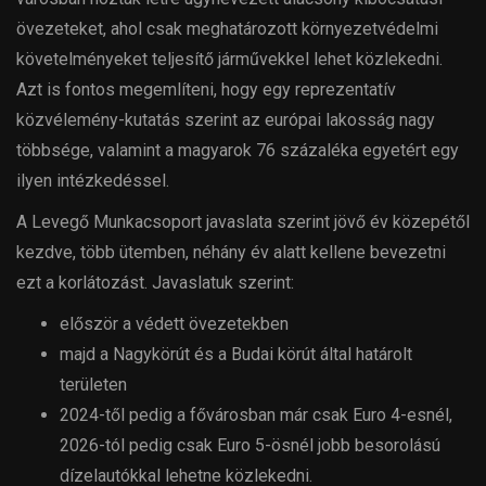
övezeteket, ahol csak meghatározott környezetvédelmi
követelményeket teljesítő járművekkel lehet közlekedni.
Azt is fontos megemlíteni, hogy egy reprezentatív
közvélemény-kutatás szerint az európai lakosság nagy
többsége, valamint a magyarok 76 százaléka egyetért egy
ilyen intézkedéssel.
A Levegő Munkacsoport javaslata szerint jövő év közepétől
kezdve, több ütemben, néhány év alatt kellene bevezetni
ezt a korlátozást. Javaslatuk szerint:
először a védett övezetekben
majd a Nagykörút és a Budai körút által határolt
területen
2024-től pedig a fővárosban már csak Euro 4-esnél,
2026-tól pedig csak Euro 5-ösnél jobb besorolású
dízelautókkal lehetne közlekedni.