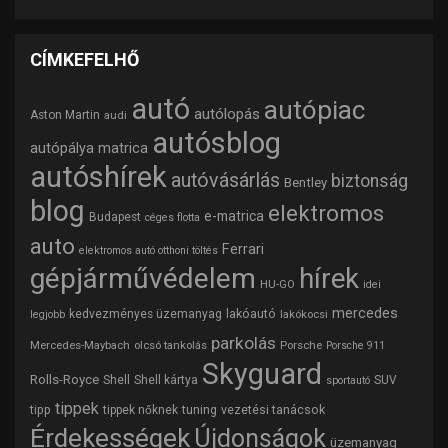
CÍMKEFELHŐ
autó
autópiac
autólopás
Aston Martin
audi
autósblog
autópálya matrica
autóshírek
autóvásárlás
biztonság
Bentley
blog
elektromos
e-matrica
Budapest
céges flotta
auto
Ferrari
elektromos autó otthoni töltés
gépjárművédelem
hírek
HU-GO
idei
mercedes
lakóautó
kedvezményes üzemanyag
lakókocsi
legjobb
parkolás
Mercedes-Maybach
olcsó tankolás
Porsche
Porsche 911
Skyguard
Rolls-Royce
Shell
Shell kártya
SUV
sportautó
tippek
tipp
tuning
vezetési tanácsok
tippek nőknek
Érdekességek
Újdonságok
üzemanyag