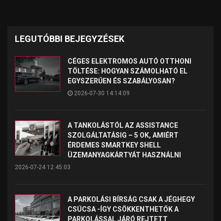
LEGUTÓBBI BEJEGYZÉSEK
CÉGES ELEKTROMOS AUTÓ OTTHONI
TÖLTÉSE: HOGYAN SZÁMOLHATÓ EL
EGYSZERŰEN ÉS SZABÁLYOSAN?
2026-07-30 14:14:09
A TANKOLÁSTÓL AZ ASSISTANCE
SZOLGÁLTATÁSIG – 5 OK, AMIÉRT
ÉRDEMES SMARTKEY SHELL
ÜZEMANYAGKÁRTYÁT HASZNÁLNI
2026-07-24 12:45:03
A PARKOLÁSI BÍRSÁG CSAK A JÉGHEGY
CSÚCSA -ÍGY CSÖKKENTHETŐK A
PARKOLÁSSAL JÁRÓ REJTETT