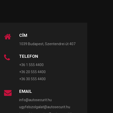
CÍM
1039 Budapest, Szentendrei út 407
TELEFON
+36 1 555 4400
+36 20 555 4400
+36 30 555 4400
EMAIL
info@autosecurit.hu
ugyfelszolgalat@autosecurit.hu