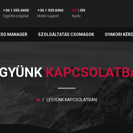
+36 1 555 4400
+36 1 920 6060
HU
|
EN
Ügyfélszolgálat
Mobil support
Nyelv
ESG MANAGER
SZOLGÁLTATÁS CSOMAGOK
GYAKORI KÉR
EGYÜNK
KAPCSOLATB
LEGYÜNK KAPCSOLATBAN