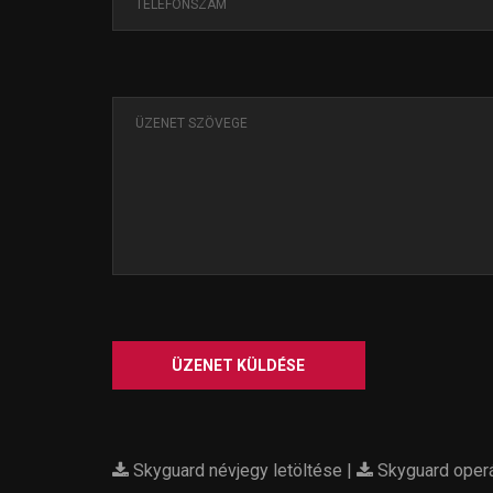
ÜZENET KÜLDÉSE
Skyguard névjegy letöltése
|
Skyguard operá