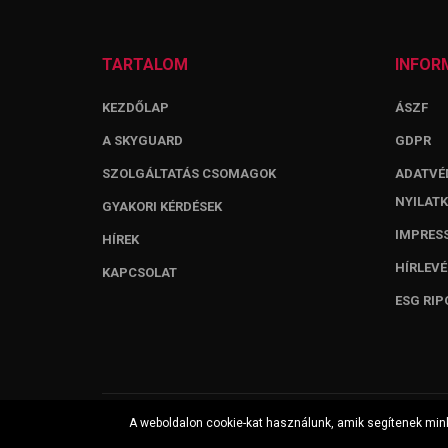
TARTALOM
INFOR
KEZDŐLAP
ÁSZF
A SKYGUARD
GDPR
SZOLGÁLTATÁS CSOMAGOK
ADATVÉ
NYILAT
GYAKORI KÉRDÉSEK
IMPRES
HÍREK
HÍRLEVÉ
KAPCSOLAT
ESG RIP
A weboldalon cookie-kat használunk, amik segítenek mink