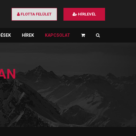
FLOTTA FELÜLET
HÍRLEVÉL
DÉSEK
HÍREK
KAPCSOLAT
×
AN