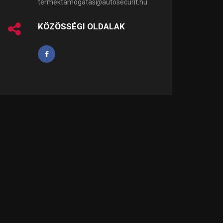
termektamogatas@autosecurit.hu
KÖZÖSSÉGI OLDALAK