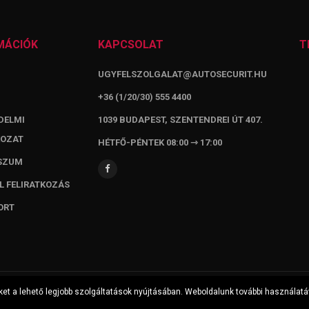
MÁCIÓK
KAPCSOLAT
T
UGYFELSZOLGALAT@AUTOSECURIT.HU
+36 (1/20/30) 555 4400
DELMI
1039 BUDAPEST, SZENTENDREI ÚT 407.
KOZAT
HÉTFŐ-PÉNTEK 08:00 ⇾ 17:00
SZUM
L FELIRATKOZÁS
ORT
Copyright © 2000-2022 Auto Securit Zrt. All Rights Reserved
et a lehető legjobb szolgáltatások nyújtásában. Weboldalunk további használatáv