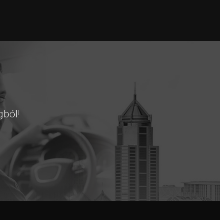
gból!