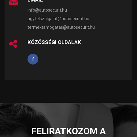
info@autosecurit.hu
ugyfelszolgalat@autosecurit.hu
termektamogatas@autosecurit.hu
KÖZÖSSÉGI OLDALAK
FELIRATKOZOM A