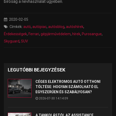
bíróság a névhasználat ügyében.
2020-02-05
Címkék:
autó
,
autópiac
,
autósblog
,
autóshírek
,
Érdekességek
,
Ferrari
,
gépjárművédelem
,
hírek
,
Purosangue
,
Skyguard
,
SUV
LEGUTÓBBI BEJEGYZÉSEK
CÉGES ELEKTROMOS AUTÓ OTTHONI
TÖLTÉSE: HOGYAN SZÁMOLHATÓ EL
EGYSZERŰEN ÉS SZABÁLYOSAN?
2026-07-30 14:14:09
A TANKOLÁSTÓL AZ ASSISTANCE