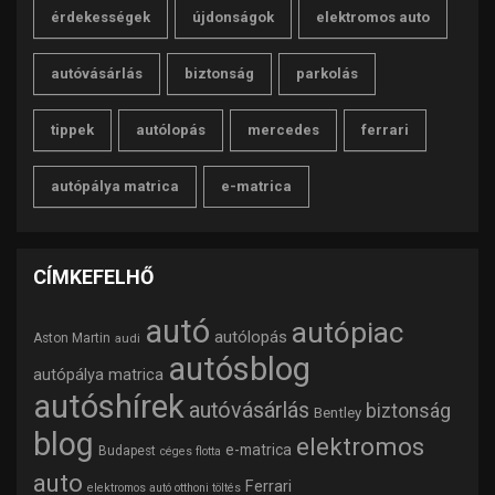
érdekességek
újdonságok
elektromos auto
autóvásárlás
biztonság
parkolás
tippek
autólopás
mercedes
ferrari
autópálya matrica
e-matrica
CÍMKEFELHŐ
autó
autópiac
autólopás
Aston Martin
audi
autósblog
autópálya matrica
autóshírek
autóvásárlás
biztonság
Bentley
blog
elektromos
e-matrica
Budapest
céges flotta
auto
Ferrari
elektromos autó otthoni töltés