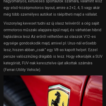
hagyományos, kétüléses sportautók számára, valamint lesz
egy első-középmotoros layout, amire a 2+2, 4, 5 vagy akár
még több személyes autókat is ráépítheti majd a vállalat.
Viszonylag keveset tudni az új olasz telivérről: a cég saját
orrmotoros műszaki alapjaira épül majd, és várhatóan hibrid
hajtáslánca lesz Az erőről vélhetően az olaszok V12-es
egysége gondoskodik majd, amivel pl. Urus-nál erősebb
lesz, hiszen abban „csak” egy V8-as kapott helyet. Ezzel
persze valószínűleg drágább is lesz. Hogy elkerüljék a SUV
kategóriát, FUV-nak keresztelve újat alkottak számára
(Ferrari Utility Vehicle).