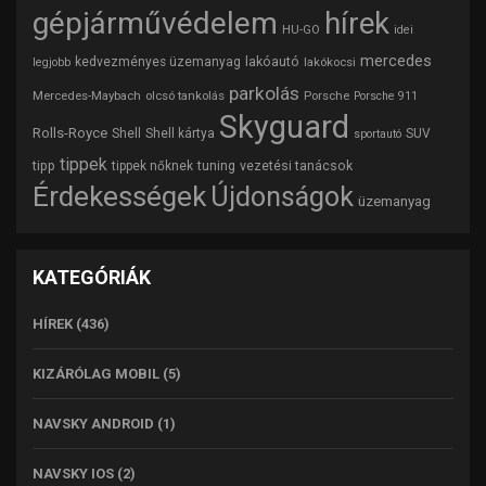
gépjárművédelem
hírek
HU-GO
idei
mercedes
lakóautó
kedvezményes üzemanyag
lakókocsi
legjobb
parkolás
Mercedes-Maybach
olcsó tankolás
Porsche
Porsche 911
Skyguard
Rolls-Royce
Shell
Shell kártya
SUV
sportautó
tippek
tipp
tuning
vezetési tanácsok
tippek nőknek
Érdekességek
Újdonságok
üzemanyag
KATEGÓRIÁK
HÍREK
(436)
KIZÁRÓLAG MOBIL
(5)
NAVSKY ANDROID
(1)
NAVSKY IOS
(2)