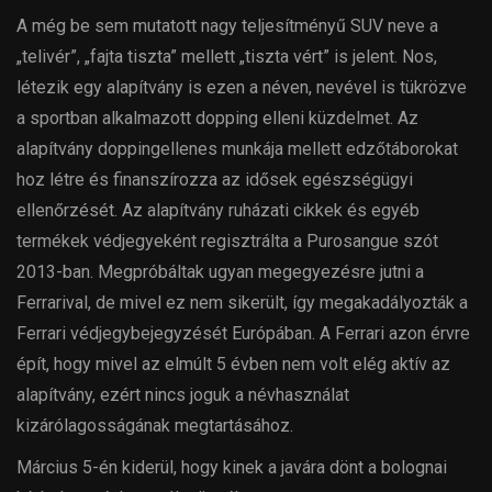
A még be sem mutatott nagy teljesítményű SUV neve a
„telivér”, „fajta tiszta” mellett „tiszta vért” is jelent. Nos,
létezik egy alapítvány is ezen a néven, nevével is tükrözve
a sportban alkalmazott dopping elleni küzdelmet. Az
alapítvány doppingellenes munkája mellett edzőtáborokat
hoz létre és finanszírozza az idősek egészségügyi
ellenőrzését. Az alapítvány ruházati cikkek és egyéb
termékek védjegyeként regisztrálta a Purosangue szót
2013-ban. Megpróbáltak ugyan megegyezésre jutni a
Ferrarival, de mivel ez nem sikerült, így megakadályozták a
Ferrari védjegybejegyzését Európában. A Ferrari azon érvre
épít, hogy mivel az elmúlt 5 évben nem volt elég aktív az
alapítvány, ezért nincs joguk a névhasználat
kizárólagosságának megtartásához.
Március 5-én kiderül, hogy kinek a javára dönt a bolognai