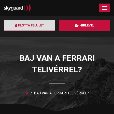
×
Togg
navig
FLOTTA FELÜLET
HÍRLEVÉL
BAJ VAN A FERRARI
TELIVÉRREL?
BAJ VAN A FERRARI TELIVÉRREL?