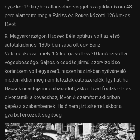
győztes 19 km/h-s átlagsebességgel száguldva, 6 óra 48
perc alatt tette meg a Párizs és Rouen közötti 126 km-es
távot.
9. Magyarországon Hacsek Béla optikus volt az első
autótulajdonos, 1895-ben vásárolt egy Benz
Velo gépkocsit, mely 1,5 lóerős volt és 20 km/óra volt a
végsebessége. Sajnos e csodás jármű szervizelése
korántsem volt egyszerű, hiszen hazánkban nyilvánvaló
módon akkor még nem léteztek autószerelők. Így hát, ha
Hacsek úr autója meghibásodott, akkor lovat fogtak elé és
elvontatták a kovácshoz, lévén ő számított akkoriban
gépész szakembernek. Ha ő nem járt sikerrel, akkor a
gyárból érkezett segítség.