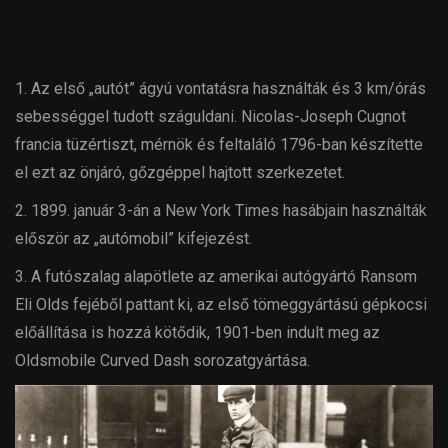
1. Az első „autót” ágyú vontatásra használták és 3 km/órás
sebességgel tudott száguldani. Nicolas-Joseph Cugnot
francia tüzértiszt, mérnök és feltaláló 1796-ban készítette
el ezt az önjáró, gőzgéppel hajtott szerkezetet.
2. 1899. január 3-án a New York Times hasábjain használták
először az „autómobil” kifejezést.
3. A futószalag alapötlete az amerikai autógyártó Ransom
Eli Olds fejéből pattant ki, az első tömeggyártású gépkocsi
előállítása is hozzá kötődik, 1901-ben indult meg az
Oldsmobile Curved Dash sorozatgyártása.