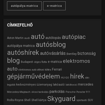
autópálya matrica
e-matrica
CÍMKEFELHŐ
autó
autópiac
autólopás
Aston Martin
audi
autósblog
autópálya matrica
autóshírek
autóvásárlás
biztonság
Bentley
blog
elektromos
e-matrica
Budapest
céges flotta
auto
Ferrari
elektromos autó otthoni töltés
gépjárművédelem
hírek
HU-GO
idei
mercedes
lakóautó
kedvezményes üzemanyag
lakókocsi
legjobb
parkolás
Mercedes-Maybach
olcsó tankolás
Porsche
Porsche 911
Skyguard
Rolls-Royce
Shell
Shell kártya
SUV
sportautó