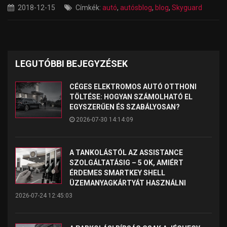
2018-12-15
Címkék:
autó
,
autósblog
,
blog
,
Skyguard
LEGUTÓBBI BEJEGYZÉSEK
CÉGES ELEKTROMOS AUTÓ OTTHONI
TÖLTÉSE: HOGYAN SZÁMOLHATÓ EL
EGYSZERŰEN ÉS SZABÁLYOSAN?
2026-07-30 14:14:09
A TANKOLÁSTÓL AZ ASSISTANCE
SZOLGÁLTATÁSIG – 5 OK, AMIÉRT
ÉRDEMES SMARTKEY SHELL
ÜZEMANYAGKÁRTYÁT HASZNÁLNI
2026-07-24 12:45:03