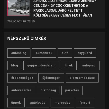
A PARKOLÁSI BÍRSÁG CSAK A JÉGHEGY
CSÚCSA -ÍGY CSÖKKENTHETŐK A
PARKOLÁSSAL JÁRÓ REJTETT
KÖLTSÉGEK EGY CÉGES FLOTTÁBAN
2026-07-24 09:20:59
NÉPSZERŰ CÍMKÉK
autósblog
autóshírek
autó
skyguard
blog
gépjárművédelem
hírek
autópiac
érdekességek
újdonságok
elektromos auto
autóvásárlás
biztonság
parkolás
tippek
autólopás
mercedes
ferrari