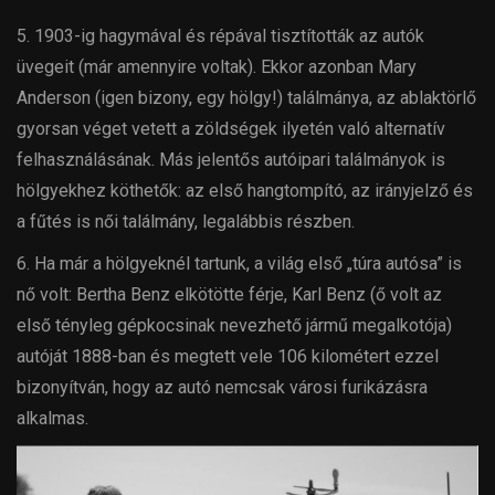
5. 1903-ig hagymával és répával tisztították az autók
üvegeit (már amennyire voltak). Ekkor azonban Mary
Anderson (igen bizony, egy hölgy!) találmánya, az ablaktörlő
gyorsan véget vetett a zöldségek ilyetén való alternatív
felhasználásának. Más jelentős autóipari találmányok is
hölgyekhez köthetők: az első hangtompító, az irányjelző és
a fűtés is női találmány, legalábbis részben.
6. Ha már a hölgyeknél tartunk, a világ első „túra autósa” is
nő volt: Bertha Benz elkötötte férje, Karl Benz (ő volt az
első tényleg gépkocsinak nevezhető jármű megalkotója)
autóját 1888-ban és megtett vele 106 kilométert ezzel
bizonyítván, hogy az autó nemcsak városi furikázásra
alkalmas.