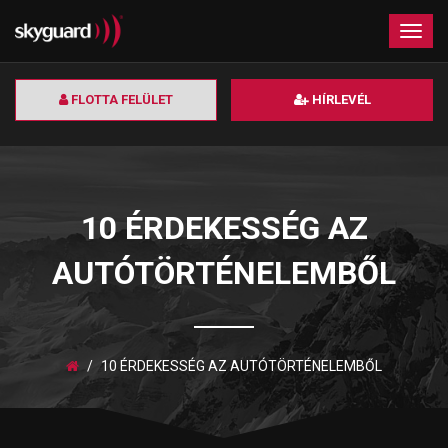
×
Togg
navig
FLOTTA FELÜLET
HÍRLEVÉL
10 ÉRDEKESSÉG AZ
AUTÓTÖRTÉNELEMBŐL
10 ÉRDEKESSÉG AZ AUTÓTÖRTÉNELEMBŐL