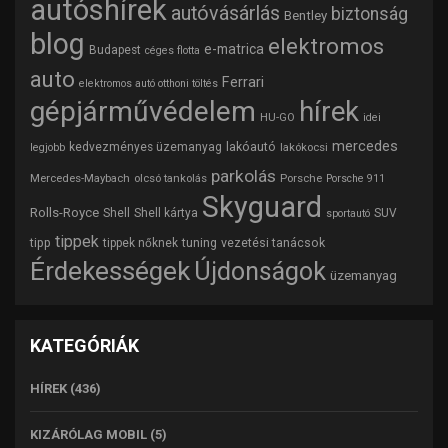
autóshírek
autóvásárlás
biztonság
Bentley
blog
elektromos
e-matrica
Budapest
céges flotta
auto
Ferrari
elektromos autó otthoni töltés
gépjárművédelem
hírek
HU-GO
idei
mercedes
lakóautó
kedvezményes üzemanyag
lakókocsi
legjobb
parkolás
Mercedes-Maybach
olcsó tankolás
Porsche
Porsche 911
Skyguard
Rolls-Royce
Shell
Shell kártya
SUV
sportautó
tippek
tipp
tuning
vezetési tanácsok
tippek nőknek
Érdekességek
Újdonságok
üzemanyag
KATEGÓRIÁK
HÍREK
(436)
KIZÁRÓLAG MOBIL
(5)