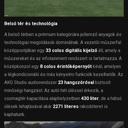
Belső tér és technológia
A belső térben a prémium kategóriára jellemző anyagok és
technológiai megoldások dominálnak. A vezetői műszerfal
középpontjában egy
33 colos digitális kijelző
áll, amely a
műszereket és az infotainment rendszert is tartalmazza. A
középkonzol egy
8 colos érintőképernyőt
kínál, amelyen
a légkondicionáló és más kényelmi funkciók kezelhetők. Az
AKG Studio audiorendszer
23 hangszóróval
biztosít
minőségi hangzást. Az autó hét üléssel érkezik, a
csomagtér kapacitása alaphelyzetben
430 liter
, de a hátsó
ülések lehajtásával akár
2271 literes
rakodóteret is
kaphatunk.