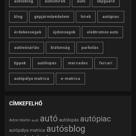
autósblog
autóshírek
autó
skyguard
blog
gépjárművédelem
hírek
autópiac
érdekességek
újdonságok
elektromos auto
autóvásárlás
biztonság
parkolás
tippek
autólopás
mercedes
ferrari
autópálya matrica
e-matrica
CÍMKEFELHŐ
autó
autópiac
autólopás
Aston Martin
audi
autósblog
autópálya matrica