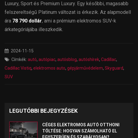
Luxury, Sport és Premium Luxury. Egy későbbi, magasabb
felszereltségű Platinum változat is érkezik. Az alapmodell
ára
78 790 dollár
, ami a prémium elektromos SUV-k
árkategóriájába illeszkedik.
2024-11-15
Címkék:
autó
,
autópiac
,
autósblog
,
autóshírek
,
Cadillac
,
Cadillac Vistiq
,
elektromos auto
,
gépjárművédelem
,
Skyguard
,
SUV
LEGUTÓBBI BEJEGYZÉSEK
CÉGES ELEKTROMOS AUTÓ OTTHONI
TÖLTÉSE: HOGYAN SZÁMOLHATÓ EL
EGYSZERŰEN ÉS SZABÁLYOSAN?