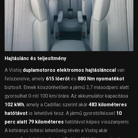
Hajtáslánc és teljesítmény
A Vistiq
duplamotoros elektromos hajtáslánccal
van
felszerelve, amely
615 lóerőt
és
880 Nm nyomatékot
biztosít. Ennek köszönhetően a jármű 3,7 másodperc alatt
gyorsulhat 0-ról 100 km/órára. Az akkumulátor kapacitása
102 kWh
, amely a Cadillac szerint akár
483 kilométeres
hatótávot
is lehetővé tesz. A jármű gyorstöltéssel
10
perc alatt 79 kilométeres
hatótávot képes visszanyerni.
A kétirányú töltési lehetőség révén a Vistiq akár