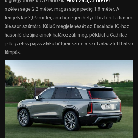
legnagyobbak közé tartozik.
Hossza 5,22 méter
,
szélessége 2,2 méter, magassága pedig 1,8 méter. A
tengelytáv 3,09 méter, ami bőséges helyet biztosít a három
üléssor számára. Külső megjelenését az Escalade IQ-hoz
hasonló dizájnelemek határozzák meg, például a Cadillac
jellegzetes pajzs alakú hűtőrácsa és a szétválasztott hátsó
lámpák.